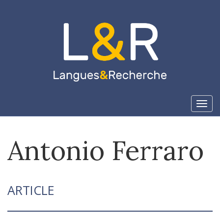
Aller
directement
au
contenu
Tog
navi
Antonio
Ferraro
ARTICLE