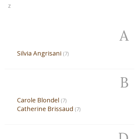
Z
A
Silvia
Angrisani
(7)
B
Carole
Blondel
(7)
Catherine
Brissaud
(7)
D