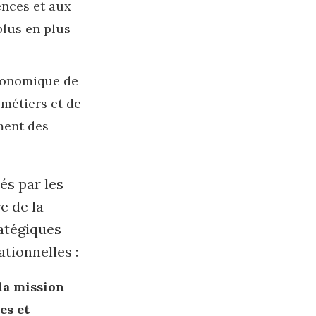
ences et aux
plus en plus
économique de
 métiers et de
ment des
és par les
e de la
atégiques
ationnelles :
la mission
es et