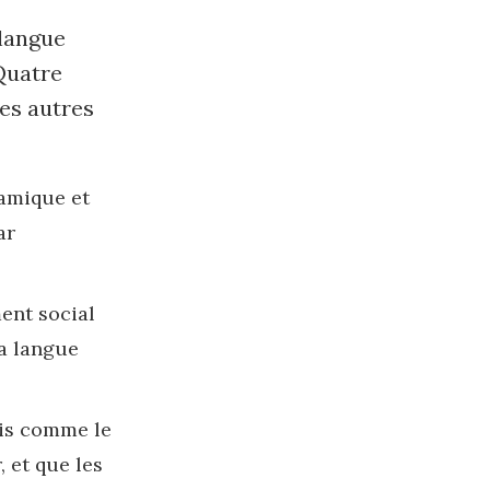
 langue
 Quatre
les autres
namique et
ar
ent social
la langue
ois comme le
, et que les