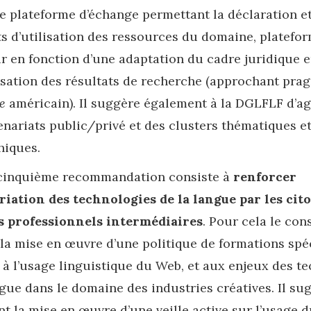
e plateforme d’échange permettant la déclaration et 
ts d’utilisation des ressources du domaine, platefo
r en fonction d’une adaptation du cadre juridique
lisation des résultats de recherche (approchant pr
se
américain). Il suggère également à la DGLFLF d’ag
enariats public/privé et des clusters thématiques e
hiques.
 cinquième recommandation consiste à
renforcer
riation des technologies de la langue par les cit
s professionnels intermédiaires
. Pour cela le con
la mise en œuvre d’une politique de formations spé
s à l’usage linguistique du Web, et aux enjeux des t
ngue dans le domaine des industries créatives. Il su
t la mise en œuvre d’une veille active sur l’usage d