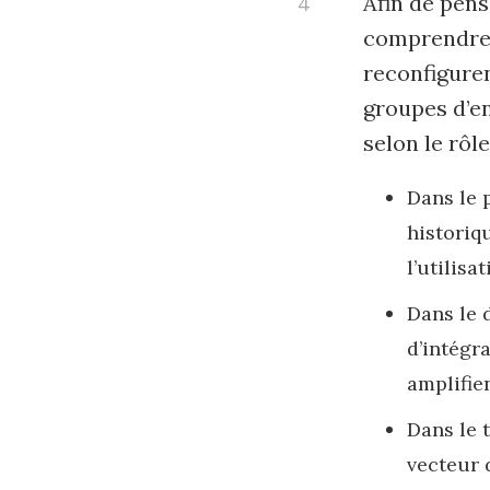
Afin de pen
comprendre l
reconfiguren
groupes d’en
selon le rôle
Dans le 
historiq
l’utilisa
Dans le 
d’intégr
amplifien
Dans le 
vecteur d