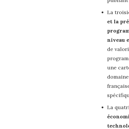
publiant
La trois
et la pr
program
niveau 
de valor
programm
une cart
domaine 
français
spécifiq
La quat
économi
technolo