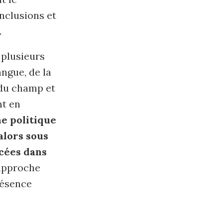
nclusions et
.
 plusieurs
angue, de la
é du champ et
nt en
ne politique
alors sous
ncées dans
 approche
résence