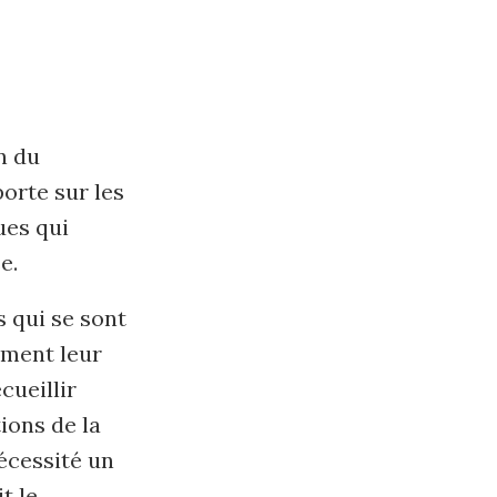
n du
orte sur les
ues qui
e.
s qui se sont
lement leur
cueillir
ions de la
nécessité un
t le