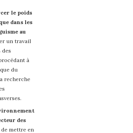
cer le poids
que dans les
guisme au
r un travail
s des
 procédant à
ique du
la recherche
es
nsverses.
nvironnement
ecteur des
e de mettre en