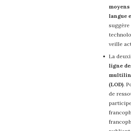
moyens a
langue 
suggère 
technolo
veille ac
La deux
ligne d
multili
(LOD)
. 
de resso
particip
francoph
francoph