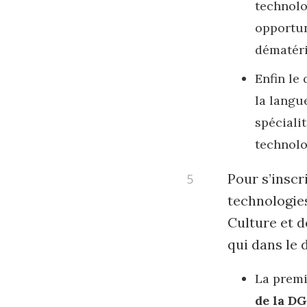
technolo
opportun
dématéri
Enfin le
la langu
spéciali
technolo
Pour s’inscr
technologies
Culture et 
qui dans le 
La prem
de la DG