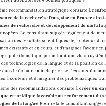
 à leur attention des « bonnes pratiques ».
ième recommandation stratégique consiste à
renfor
ésence de la recherche française en France ainsi 
mes de recherche et développement du multilin
européen
. Le consultant suggère également de mene
isation des résultats scientifiques déjà obtenus dan
es existants et en cours, et d’imaginer l’avenir en
ographie thématique permettant une vision systém
des technologies de la langue et de la position de 
e dans le domaine afin de prioriser les sous-domain
ues à soutenir et d’imaginer des problématiques tra
rième des recommandations consiste à
créer un e
que et juridique favorable au renforcement du s
gies de la langue
. Pour cela le consultant suggèr