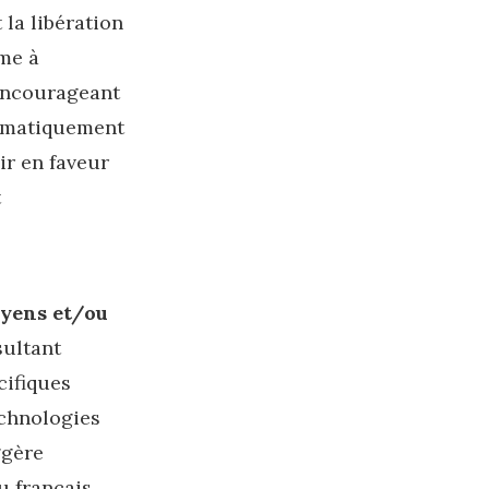
la libération
rme à
 encourageant
agmatiquement
ir en faveur
t
oyens et/ou
sultant
cifiques
echnologies
ggère
u français