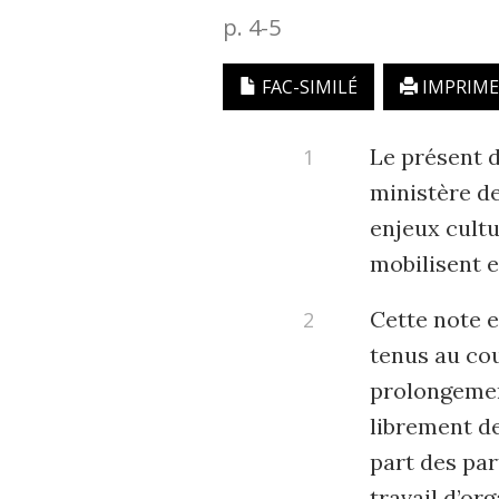
p. 4-5
FAC-SIMILÉ
IMPRIME
Le présent 
ministère de
enjeux cultu
mobilisent e
Cette note e
tenus au cou
prolongement
librement de
part des par
travail d’or