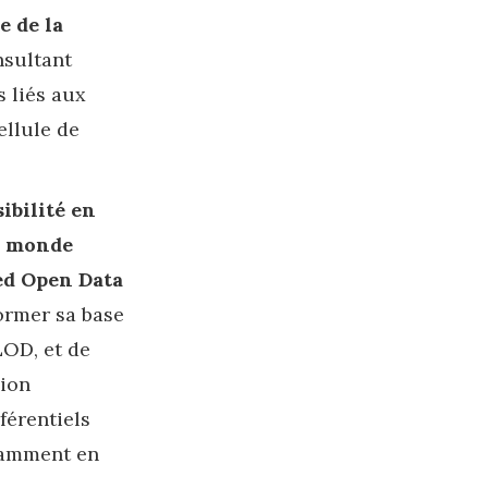
e de la
nsultant
s liés aux
ellule de
ibilité en
n monde
ed Open Data
ormer sa base
LOD, et de
sion
férentiels
tamment en