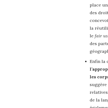
place un
des droi
concevoi
la réuti
le
fair u
des part
géograp
Enfin la
l’approp
les corp
suggère 
relative
de la la
égalemen