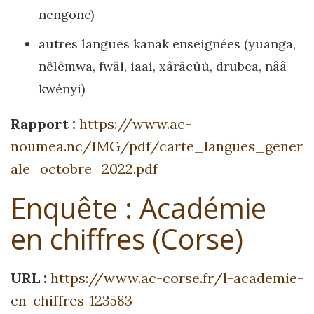
nengone)
autres langues kanak enseignées (yuanga,
nêlêmwa, fwâi, iaai, xârâcùù, drubea, nââ
kwényi)
Rapport :
https://www.ac-
noumea.nc/IMG/pdf/carte_langues_gener
ale_octobre_2022.pdf
Enquête : Académie
en chiffres (Corse)
URL :
https://www.ac-corse.fr/l-academie-
en-chiffres-123583